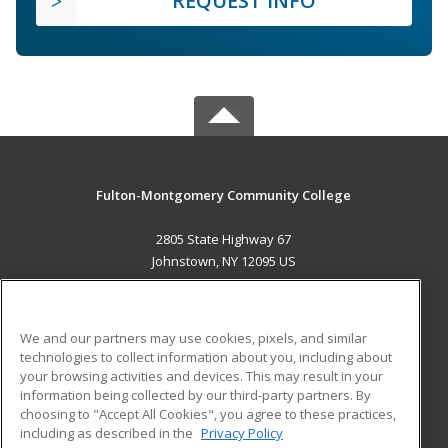
REQUEST INFO
Fulton-Montgomery Community College
2805 State Highway 67
Johnstown, NY 12095 US
MAIN CONTENT
Career Training
We and our partners may use cookies, pixels, and similar
technologies to collect information about you, including about
ADDITIONAL RESOURCES
your browsing activities and devices. This may result in your
information being collected by our third-party partners. By
Military
Student Blog
choosing to "Accept All Cookies", you agree to these practices,
Financial Assistance
including as described in the
Privacy Policy
Help