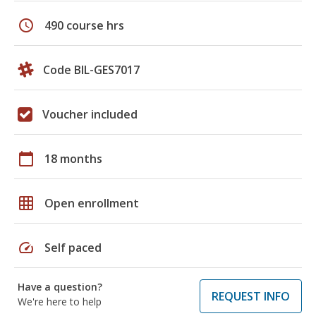
schedule
490 course hrs
Code BIL-GES7017
Voucher included
calendar_today
18 months
grid_on
Open enrollment
speed
Self paced
Have a question?
REQUEST INFO
We're here to help