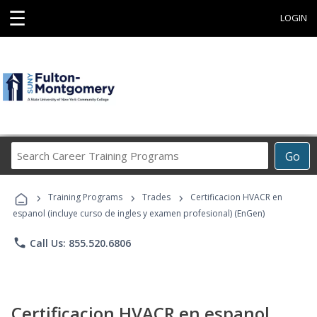
☰
LOGIN
Search
Go
Career
Training
›
›
›
Programs
Training Programs
Trades
Certificacion HVACR en
espanol (incluye curso de ingles y examen profesional) (EnGen)
phone
Call Us: 855.520.6806
Certificacion HVACR en espanol