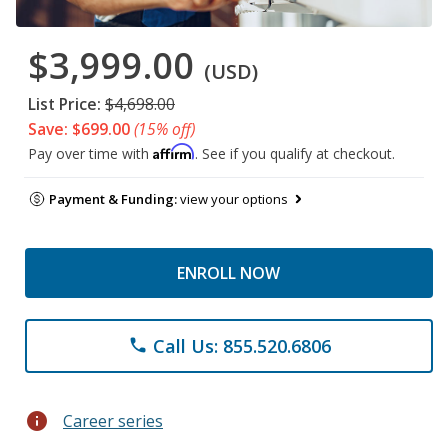
$3,999.00
(USD)
List Price:
$4,698.00
Save: $699.00
(15% off)
Affirm
Pay over time with
. See if you qualify at checkout.
Payment & Funding:
view your options
ENROLL NOW
Call Us: 855.520.6806
phone
info
Career series