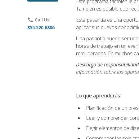
Este programa también le pr
También es posible que recib
Esta pasantía es una oportun
phone
Call Us:
aplicar sus nuevos conocimi
855.520.6806
Una pasantía puede ser una 
horas de trabajo en un even
remuneradas. En muchos cas
Descargo de responsabilidad
información sobre las oportu
Lo que aprenderás
Planificación de un pre
Leer y comprender cont
Elegir elementos de diseñ
Comprender las seis eta