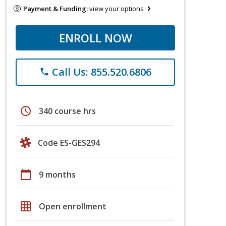
Payment & Funding:
view your options
ENROLL NOW
Call Us: 855.520.6806
phone
schedule
340 course hrs
Code ES-GES294
calendar_today
9 months
grid_on
Open enrollment