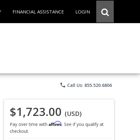
Y
FINANCIAL ASSISTANCE
LOGIN
phone
Call Us: 855.520.6806
$1,723.00
(USD)
Affirm
Pay over time with
. See if you qualify at
checkout.