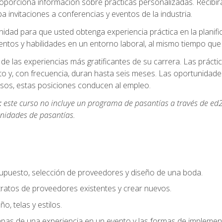
oporciona información sobre prácticas personalizadas. Recibirá
a invitaciones a conferencias y eventos de la industria.
idad para que usted obtenga experiencia práctica en la planifi
entos y habilidades en un entorno laboral, al mismo tiempo qu
de las experiencias más gratificantes de su carrera. Las práct
to y, con frecuencia, duran hasta seis meses. Las oportunida
os, estas posiciones conducen al empleo.
:
este curso no incluye un programa de pasantías a través de ed2
nidades de pasantías.
supuesto, selección de proveedores y diseño de una boda.
ratos de proveedores existentes y crear nuevos.
o, telas y estilos.
pas de una experiencia en un evento y las formas de implement