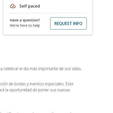
speed
Self paced
Have a question?
REQUEST INFO
We're here to help
a celebrar el día más importante de sus vidas.
ución de bodas y eventos especiales. Este
dará la oportunidad de poner sus nuevas