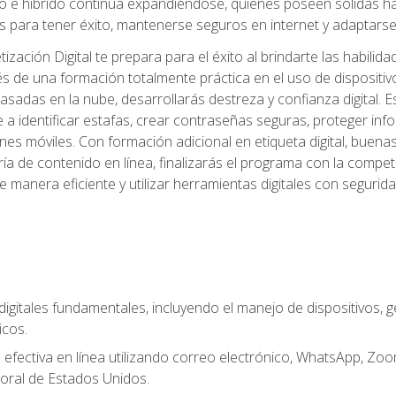
 e híbrido continúa expandiéndose, quienes poseen sólidas habi
 para tener éxito, mantenerse seguros en internet y adaptarse 
ación Digital te prepara para el éxito al brindarte las habilida
és de una formación totalmente práctica en el uso de dispositi
adas en la nube, desarrollarás destreza y confianza digital. Es
 a identificar estafas, crear contraseñas seguras, proteger in
ones móviles. Con formación adicional en etiqueta digital, buena
aduría de contenido en línea, finalizarás el programa con la com
e manera eficiente y utilizar herramientas digitales con segur
digitales fundamentales, incluyendo el manejo de dispositivos, g
icos.
fectiva en línea utilizando correo electrónico, WhatsApp, Zoom,
oral de Estados Unidos.