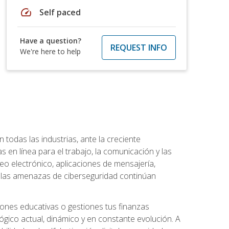
speed
Self paced
Have a question?
REQUEST INFO
We're here to help
todas las industrias, ante la creciente
en línea para el trabajo, la comunicación y las
o electrónico, aplicaciones de mensajería,
e las amenazas de ciberseguridad continúan
iones educativas o gestiones tus finanzas
lógico actual, dinámico y en constante evolución. A