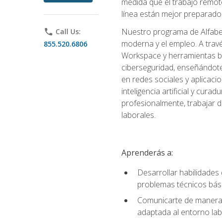
medida que el trabajo remoto
línea están mejor preparados
Nuestro programa de Alfabetiz
phone
Call Us:
moderna y el empleo. A trav
855.520.6806
Workspace y herramientas bas
ciberseguridad, enseñándote
en redes sociales y aplicaci
inteligencia artificial y cur
profesionalmente, trabajar d
laborales.
Aprenderás a:
Desarrollar habilidades 
problemas técnicos bás
Comunicarte de manera e
adaptada al entorno lab