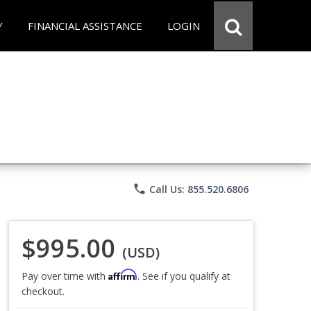
Y
FINANCIAL ASSISTANCE
LOGIN
phone
Call Us: 855.520.6806
$995.00
(USD)
Affirm
Pay over time with
. See if you qualify at
checkout.