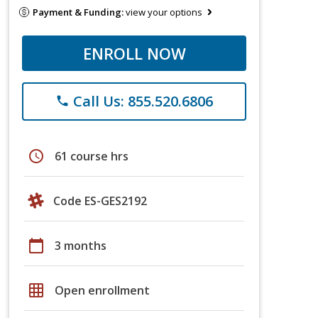
Payment & Funding:
view your options
ENROLL NOW
Call Us: 855.520.6806
phone
schedule
61 course hrs
Code ES-GES2192
calendar_today
3 months
grid_on
Open enrollment