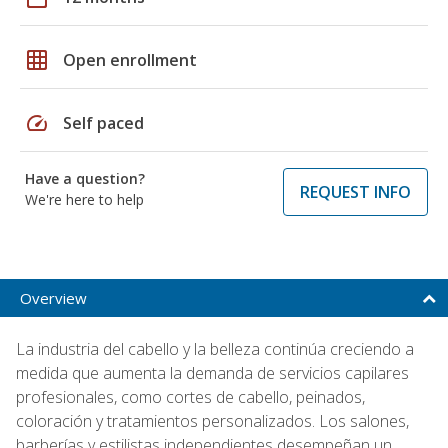
grid_on
Open enrollment
speed
Self paced
Have a question?
REQUEST INFO
We're here to help
Overview
La industria del cabello y la belleza continúa creciendo a
medida que aumenta la demanda de servicios capilares
profesionales, como cortes de cabello, peinados,
coloración y tratamientos personalizados. Los salones,
barberías y estilistas independientes desempeñan un