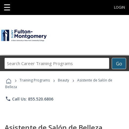
☰
LOGIN
Search
Go
Career
Training
›
›
›
Programs
Training Programs
Beauty
Asistente de Salón de
Belleza
phone
Call Us: 855.520.6806
Asistente de Salón de Belleza