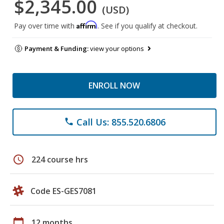
$2,345.00
(USD)
Affirm
Pay over time with
. See if you qualify at checkout.
Payment & Funding:
view your options
ENROLL NOW
Call Us: 855.520.6806
phone
schedule
224 course hrs
Code ES-GES7081
calendar_today
12 months